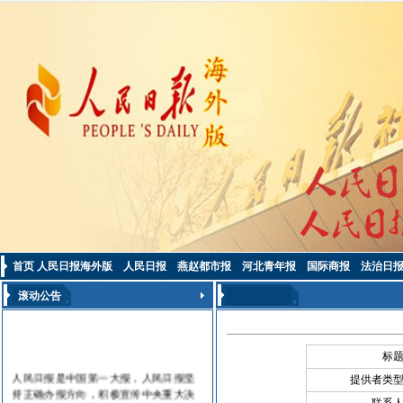
首页
人民日报海外版
人民日报
燕赵都市报
河北青年报
国际商报
法治日
滚动公告
标
人民日报是中国第一大报，人民日报坚
提供者类
持正确办报方向，积极宣传中央重大决