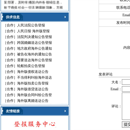
联系
策部署，及时传播国内外各领域信息，
敢于痛批社会一些丑陋腐败现象，无视
联系电
法律的黑社会流氓，利用职权玩忽职守
Emai
的高级官员，受到读报人欢迎。人民日
供求信息
报海外版，这是中国对外发行的最具权
发布时
［合作］
人民法院公告登报
威性的综合性中文日报，主要面向海外
［合作］
人民日报·海外版登报
华人、华侨、港澳台同胞和在各国，发
［合作］
法院判决通知公告登报
行80多个国家和地区。
［合作］
跨国婚姻送达公告登报
人民日报刊登010-61429368
内
［合作］
地方政府海外公告通知
遗失声明 环保公告
［合作］
被告在海外的通知公告
减资公告 挂失声明
［合作］
需要送达海外公告登报
股份转让 政府通文
［合作］
轮船拍卖公告登报
判决公告 律师声明
［合作］
海外版债权送达公告
通告广告 企业注销
发表评论
［合作］
不当得利纠纷海外送达
维权公告 解除声明
大名：
［合作］
海外版拍卖公告登报
迁址公告 法院公告
［出售］
海外版借贷送达公告
Email：
开庭传票 海事文书
［合作］
海外版合同纠纷公告登
［合作］
海外版离婚送达公告
评论：
友情链接