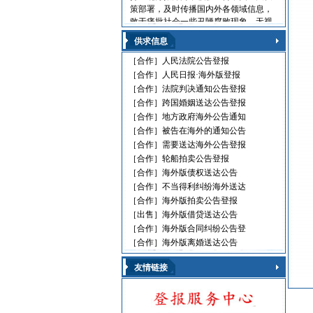
策部署，及时传播国内外各领域信息，
敢于痛批社会一些丑陋腐败现象，无视
法律的黑社会流氓，利用职权玩忽职守
供求信息
的高级官员，受到读报人欢迎。人民日
报海外版，这是中国对外发行的最具权
［合作］
人民法院公告登报
威性的综合性中文日报，主要面向海外
［合作］
人民日报·海外版登报
华人、华侨、港澳台同胞和在各国，发
［合作］
法院判决通知公告登报
行80多个国家和地区。
［合作］
跨国婚姻送达公告登报
人民日报刊登010-61429368
［合作］
地方政府海外公告通知
［合作］
被告在海外的通知公告
遗失声明 环保公告
减资公告 挂失声明
［合作］
需要送达海外公告登报
股份转让 政府通文
［合作］
轮船拍卖公告登报
判决公告 律师声明
［合作］
海外版债权送达公告
通告广告 企业注销
［合作］
不当得利纠纷海外送达
维权公告 解除声明
［合作］
海外版拍卖公告登报
迁址公告 法院公告
［出售］
海外版借贷送达公告
开庭传票 海事文书
［合作］
海外版合同纠纷公告登
［合作］
海外版离婚送达公告
友情链接