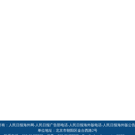
所有：人民日报海外网-人民日报广告部电话-人民日报海外版电话-人民日报海外版公
单位地址：北京市朝阳区金台西路2号