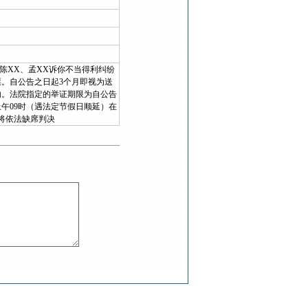
陈XX、孟XX诉你不当得利纠纷
。自公告之日起3个月即视为送
内。法院指定的举证期限为自公告
午09时（遇法定节假日顺延）在
将依法缺席判决