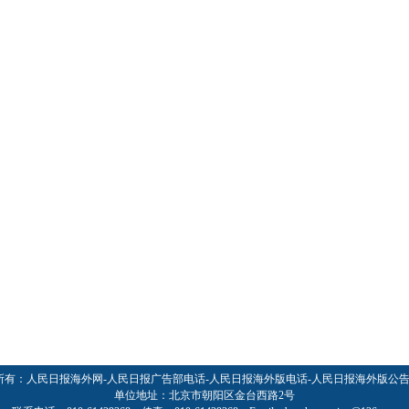
所有：人民日报海外网-人民日报广告部电话-人民日报海外版电话-人民日报海外版公
单位地址：北京市朝阳区金台西路2号