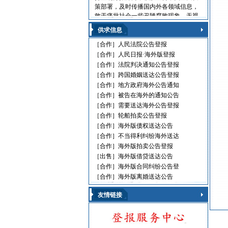
策部署，及时传播国内外各领域信息，
敢于痛批社会一些丑陋腐败现象，无视
法律的黑社会流氓，利用职权玩忽职守
供求信息
的高级官员，受到读报人欢迎。人民日
报海外版，这是中国对外发行的最具权
［合作］
人民法院公告登报
威性的综合性中文日报，主要面向海外
［合作］
人民日报·海外版登报
华人、华侨、港澳台同胞和在各国，发
［合作］
法院判决通知公告登报
行80多个国家和地区。
［合作］
跨国婚姻送达公告登报
人民日报刊登010-61429368
［合作］
地方政府海外公告通知
［合作］
被告在海外的通知公告
遗失声明 环保公告
减资公告 挂失声明
［合作］
需要送达海外公告登报
股份转让 政府通文
［合作］
轮船拍卖公告登报
判决公告 律师声明
［合作］
海外版债权送达公告
通告广告 企业注销
［合作］
不当得利纠纷海外送达
维权公告 解除声明
［合作］
海外版拍卖公告登报
迁址公告 法院公告
［出售］
海外版借贷送达公告
开庭传票 海事文书
［合作］
海外版合同纠纷公告登
［合作］
海外版离婚送达公告
友情链接