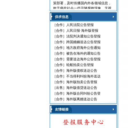
策部署，及时传播国内外各领域信息，
敢于痛批社会一些丑陋腐败现象，无视
法律的黑社会流氓，利用职权玩忽职守
供求信息
的高级官员，受到读报人欢迎。人民日
报海外版，这是中国对外发行的最具权
［合作］
人民法院公告登报
威性的综合性中文日报，主要面向海外
［合作］
人民日报·海外版登报
华人、华侨、港澳台同胞和在各国，发
［合作］
法院判决通知公告登报
行80多个国家和地区。
［合作］
跨国婚姻送达公告登报
人民日报刊登010-61429368
［合作］
地方政府海外公告通知
遗失声明 环保公告
［合作］
被告在海外的通知公告
减资公告 挂失声明
［合作］
需要送达海外公告登报
股份转让 政府通文
［合作］
轮船拍卖公告登报
判决公告 律师声明
［合作］
海外版债权送达公告
通告广告 企业注销
［合作］
不当得利纠纷海外送达
维权公告 解除声明
［合作］
海外版拍卖公告登报
迁址公告 法院公告
［出售］
海外版借贷送达公告
开庭传票 海事文书
［合作］
海外版合同纠纷公告登
［合作］
海外版离婚送达公告
友情链接