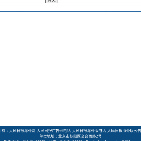
所有：人民日报海外网-人民日报广告部电话-人民日报海外版电话-人民日报海外版公
单位地址：北京市朝阳区金台西路2号