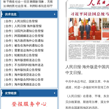
敢于痛批社会一些丑陋腐败现象，无视
法律的黑社会流氓，利用职权玩忽职守
的高级官员，受到读报人欢迎。人民日
报海外版，这是中国对外发行的最具权
供求信息
威性的综合性中文日报，主要面向海外
［合作］
人民法院公告登报
华人、华侨、港澳台同胞和在各国，发
［合作］
人民日报·海外版登报
行80多个国家和地区。
［合作］
法院判决通知公告登报
人民日报刊登010-61429368
［合作］
跨国婚姻送达公告登报
遗失声明 环保公告
［合作］
地方政府海外公告通知
减资公告 挂失声明
［合作］
被告在海外的通知公告
股份转让 政府通文
［合作］
需要送达海外公告登报
判决公告 律师声明
［合作］
轮船拍卖公告登报
通告广告 企业注销
［合作］
海外版债权送达公告
维权公告 解除声明
［合作］
不当得利纠纷海外送达
迁址公告 法院公告
人民日报·海外版是中国共
［合作］
海外版拍卖公告登报
开庭传票 海事文书
中文日报。
［出售］
海外版借贷送达公告
［合作］
海外版合同纠纷公告登
中共中央总书记、国家主席、中央
［合作］
海外版离婚送达公告
成就，对进一步做好对外宣传工
友情链接
《人民日报》在香港、平壤、东
贝尔格莱德、斯德哥尔摩、渥太华
和所在国家和地区的消息。