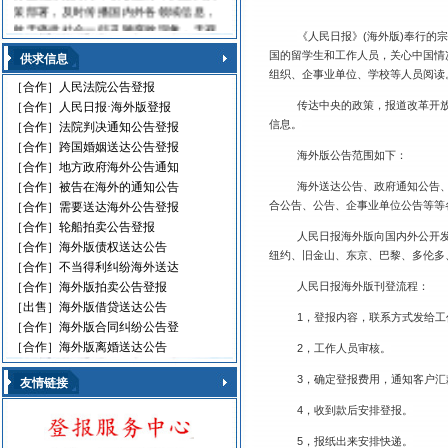
策部署，及时传播国内外各领域信息，
敢于痛批社会一些丑陋腐败现象，无视
《人民日报》
(
海外版
)
奉行的宗
法律的黑社会流氓，利用职权玩忽职守
国的留学生和工作人员，关心中国情
供求信息
的高级官员，受到读报人欢迎。人民日
组织、企事业单位、学校等人员阅读
报海外版，这是中国对外发行的最具权
［合作］
人民法院公告登报
威性的综合性中文日报，主要面向海外
传达中央的政策，报道改革开
［合作］
人民日报·海外版登报
华人、华侨、港澳台同胞和在各国，发
信息。
［合作］
法院判决通知公告登报
行80多个国家和地区。
［合作］
跨国婚姻送达公告登报
人民日报刊登010-61429368
海外版公告范围如下：
［合作］
地方政府海外公告通知
［合作］
被告在海外的通知公告
海外送达公告、政府通知公告
遗失声明 环保公告
减资公告 挂失声明
合公告、公告、企事业单位公告等等
［合作］
需要送达海外公告登报
股份转让 政府通文
［合作］
轮船拍卖公告登报
人民日报海外版向国内外公开
判决公告 律师声明
［合作］
海外版债权送达公告
纽约、旧金山、东京、巴黎、多伦多
通告广告 企业注销
［合作］
不当得利纠纷海外送达
维权公告 解除声明
［合作］
海外版拍卖公告登报
人民日报海外版刊登流程：
迁址公告 法院公告
［出售］
海外版借贷送达公告
开庭传票 海事文书
1
，登报内容，联系方式发给工
［合作］
海外版合同纠纷公告登
［合作］
海外版离婚送达公告
2
，工作人员审核。
3
，确定登报费用，通知客户汇
友情链接
4
，收到款后安排登报。
5
，报纸出来安排快递。