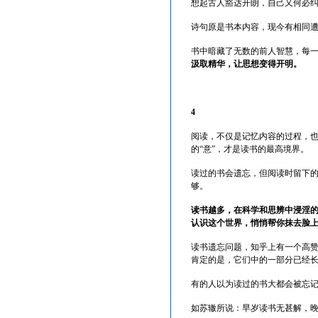
想起古人豁达开朗，自己又何必
诗句原是书本内容，现今有相同
书中暗藏了无数的前人智慧，每
汲取精华，让思想变得开明。
4
阅读，不仅是记忆内容的过程，
的“意”，才是读书的最高境界。
读过的书会遗忘，但阅读时留下的
够。
读书越多，在科学和思辨中浸淫
认识这个世界，悄悄帮你抹去脸
读书遗忘问题，知乎上有一个高
肯定的是，它们中的一部分已经
有的人以为读过的书大都会被忘
如苏辙所说：早岁读书无甚解，