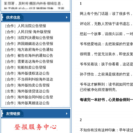
策部署，及时传播国内外各领域信息，
1
敢于痛批社会一些丑陋腐败现象，无视
法律的黑社会流氓，利用职权玩忽职守
网上有个热门话题：读了很多书
供求信息
的高级官员，受到读报人欢迎。人民日
报海外版，这是中国对外发行的最具权
评论区，无数人苦恼于读书遗忘
［合作］
人民法院公告登报
威性的综合性中文日报，主要面向海外
［合作］
人民日报·海外版登报
想起一个故事，说很久以前，一
华人、华侨、港澳台同胞和在各国，发
［合作］
法院判决通知公告登报
行80多个国家和地区。
［合作］
跨国婚姻送达公告登报
爷爷慈爱地说：去把装煤的竹篮
人民日报刊登010-61429368
［合作］
地方政府海外公告通知
很明显，竹篮无法装水，即使反
遗失声明 环保公告
［合作］
被告在海外的通知公告
减资公告 挂失声明
［合作］
需要送达海外公告登报
爷爷笑着说：孩子你看看，这还
股份转让 政府通文
［合作］
轮船拍卖公告登报
判决公告 律师声明
［合作］
海外版债权送达公告
孙子愣住，之前满是煤渣的竹篮
通告广告 企业注销
［合作］
不当得利纠纷海外送达
维权公告 解除声明
爷爷这才解释到：读书就如同竹
［合作］
海外版拍卖公告登报
迁址公告 法院公告
已经被净化得澄澈明亮。
［出售］
海外版借贷送达公告
开庭传票 海事文书
［合作］
海外版合同纠纷公告登
每读完一本好书，心灵都会得到
［合作］
海外版离婚送达公告
友情链接
2
不知你有没有这种印象：早年读