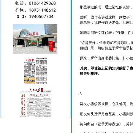
那些读过的书，通过记忆的沉潜
曾听一位作者讲过这样一则故事：
送老铁，我也作诗送老铁。江南江
她随后问语文课代表：“舜华，你
“诗是很好，但来源却不是琼瑶，
目瞪口呆，纷纷折服于舜华信手
原来，舜华出身书香门第，打小
其实，即使被忘记的知识的影子
得更明事理。
3
网友小雪求职被拒，心生郁闷。
朋友仰头赞叹月色甚美，小雪则默
诗句出自《记承天寺夜游》，苏轼