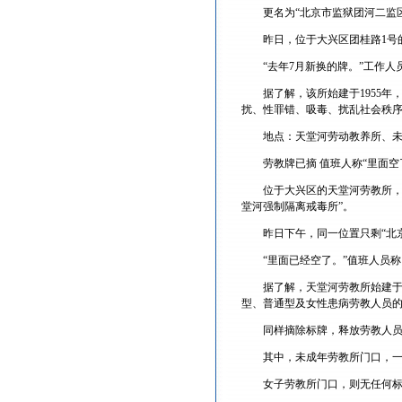
更名为“北京市监狱团河二监区
昨日，位于大兴区团桂路1号的
“去年7月新换的牌。”工作人员
据了解，该所始建于1955年
扰、性罪错、吸毒、扰乱社会秩
地点：天堂河劳动教养所、未
劳教牌已摘 值班人称“里面空
位于大兴区的天堂河劳教所，原
堂河强制隔离戒毒所”。
昨日下午，同一位置只剩“北京市
“里面已经空了。”值班人员称，
据了解，天堂河劳教所始建于196
型、普通型及女性患病劳教人员
同样摘除标牌，释放劳教人员的
其中，未成年劳教所门口，一块
女子劳教所门口，则无任何标识，