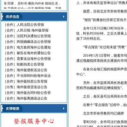
策部署，及时传播国内外各领域信息，
上，并未有相关监管单位以“劳教
敢于痛批社会一些丑陋腐败现象，无视
据悉，目前北京市所有劳教所均
法律的黑社会流氓，利用职权玩忽职守
供求信息
的高级官员，受到读报人欢迎。人民日
“报告”前播放社区矫正宣传片
报海外版，这是中国对外发行的最具权
［合作］
人民法院公告登报
威性的综合性中文日报，主要面向海外
去年12月31日晚11时30分
［合作］
人民日报·海外版登报
华人、华侨、港澳台同胞和在各国，发
统，时长约10分钟。之后大屏幕
［合作］
法院判决通知公告登报
行80多个国家和地区。
放了18分钟左右。
［合作］
跨国婚姻送达公告登报
人民日报刊登010-61429368
“零点报告”全过程未提“劳教”
［合作］
地方政府海外公告通知
遗失声明 环保公告
［合作］
被告在海外的通知公告
2014年1月1日零时，随着市
减资公告 挂失声明
［合作］
需要送达海外公告登报
通过视频指挥系统依次逐级向市
股份转让 政府通文
［合作］
轮船拍卖公告登报
判决公告 律师声明
在各分会场汇报的画面和声音中
［合作］
海外版债权送达公告
通告广告 企业注销
中心”。
［合作］
不当得利纠纷海外送达
维权公告 解除声明
［合作］
海外版拍卖公告登报
另外，在市监狱局局长孙超美向
迁址公告 法院公告
［出售］
海外版借贷送达公告
照程序由戴建海同志继续报告”。
开庭传票 海事文书
［合作］
海外版合同纠纷公告登
之后，各区县司法局局长向市司
［合作］
海外版离婚送达公告
在整个“零点报告”过程中，始终
友情链接
北京市所有劳教所均已摘牌
零时20分，全市司法行政系统监