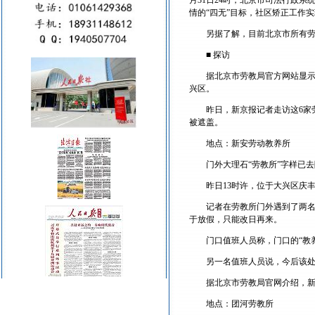
月31日24时，北京市司法行政
情的“四无”目标，社区矫正工作
另据了解，目前北京市所有劳教
■ 探访
据北京市劳教局官方网站显示，该
兴区。
昨日，新京报记者走访这6家劳
被遮盖。
地点：新安劳动教养所
门外大理石“劳教所”字样已去
昨日13时许，位于大兴区庆丰路
记者在劳教所门外遇到了两名市
于放假，只能改日再来。
门口值班人员称，门口的“教养所
另一名值班人员说，今后该处或
据北京市劳教局官网介绍，新安
地点：团河劳教所