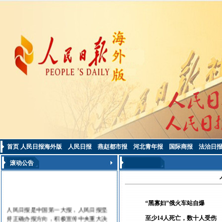
首页
人民日报海外版
人民日报
燕赵都市报
河北青年报
国际商报
法治日
滚动公告
“黑寡妇”俄火车站自爆
人民日报是中国第一大报，人民日报坚
持正确办报方向，积极宣传中央重大决
至少14人死亡，数十人受伤