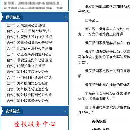
策部署，及时传播国内外各领域信息，
俄罗斯南部城市伏尔加格勒火
敢于痛批社会一些丑陋腐败现象，无视
子实施。
法律的黑社会流氓，利用职权玩忽职守
供求信息
的高级官员，受到读报人欢迎。人民日
自杀袭击
报海外版，这是中国对外发行的最具权
［合作］
人民法院公告登报
威性的综合性中文日报，主要面向海外
警方说，爆炸发生在大约中午
［合作］
人民日报·海外版登报
华人、华侨、港澳台同胞和在各国，发
方，一名女子引爆身上的炸弹。
［合作］
法院判决通知公告登报
行80多个国家和地区。
［合作］
跨国婚姻送达公告登报
俄罗斯国家反恐委员会在一份
人民日报刊登010-61429368
［合作］
地方政府海外公告通知
俄罗斯调查委员会认为，这是
遗失声明 环保公告
［合作］
被告在海外的通知公告
马尔金说，恐怖分子在火车站安检
减资公告 挂失声明
［合作］
需要送达海外公告登报
伤亡”。
股份转让 政府通文
［合作］
轮船拍卖公告登报
判决公告 律师声明
俄罗斯国家电视台的画面显
［合作］
海外版债权送达公告
通告广告 企业注销
骸。
［合作］
不当得利纠纷海外送达
维权公告 解除声明
［合作］
海外版拍卖公告登报
俄罗斯24电视台播放的爆炸
迁址公告 法院公告
［出售］
海外版借贷送达公告
开庭传票 海事文书
车站商店女服务员瓦莲京娜·
［合作］
海外版合同纠纷公告登
炸飞，情景非常吓人。”
［合作］
海外版离婚送达公告
目击者弗拉基米尔告诉俄罗斯
友情链接
具尸体。”
死伤惨重