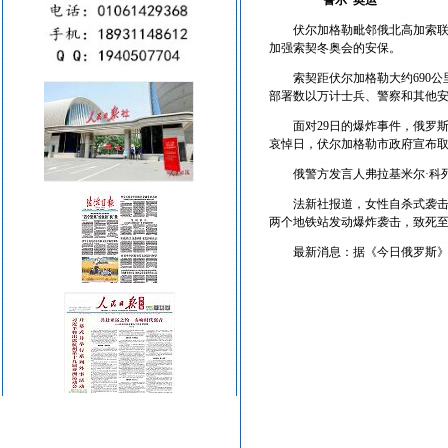
“警示”奥运
伏尔加格勒毗邻俄北高加索联
加强索契冬奥会的安保。
索契距伏尔加格勒大约690
部署数以万计士兵、警察和其他安
面对29日的爆炸事件，俄罗
哀悼日，伏尔加格勒市政府宣布
俄警方发言人弗拉基米尔·科
法新社报道，女性自杀式袭击
两个地铁站发动爆炸袭击，致死至少
最新消息：据《今日俄罗斯》