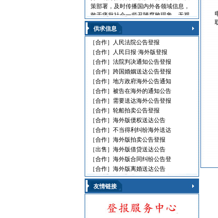
策部署，及时传播国内外各领域信息，
敢于痛批社会一些丑陋腐败现象，无视
法律的黑社会流氓，利用职权玩忽职守
供求信息
的高级官员，受到读报人欢迎。人民日
报海外版，这是中国对外发行的最具权
［合作］
人民法院公告登报
威性的综合性中文日报，主要面向海外
［合作］
人民日报·海外版登报
华人、华侨、港澳台同胞和在各国，发
［合作］
法院判决通知公告登报
行80多个国家和地区。
［合作］
跨国婚姻送达公告登报
人民日报刊登010-61429368
［合作］
地方政府海外公告通知
［合作］
被告在海外的通知公告
遗失声明 环保公告
［合作］
需要送达海外公告登报
减资公告 挂失声明
股份转让 政府通文
［合作］
轮船拍卖公告登报
判决公告 律师声明
［合作］
海外版债权送达公告
通告广告 企业注销
［合作］
不当得利纠纷海外送达
维权公告 解除声明
［合作］
海外版拍卖公告登报
迁址公告 法院公告
［出售］
海外版借贷送达公告
开庭传票 海事文书
［合作］
海外版合同纠纷公告登
［合作］
海外版离婚送达公告
友情链接