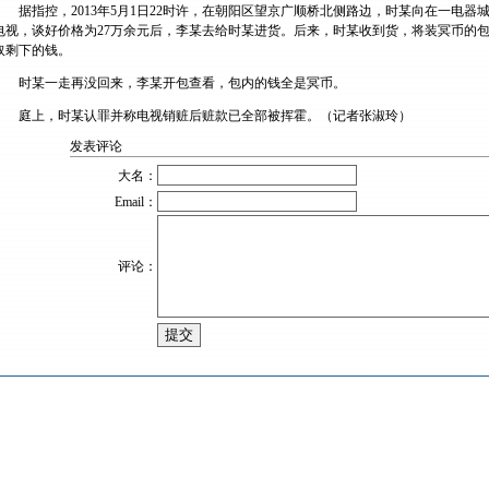
据指控，2013年5月1日22时许，在朝阳区望京广顺桥北侧路边，时某向在一电器
电视，谈好价格为27万余元后，李某去给时某进货。后来，时某收到货，将装冥币的包
取剩下的钱。
时某一走再没回来，李某开包查看，包内的钱全是冥币。
庭上，时某认罪并称电视销赃后赃款已全部被挥霍。（记者张淑玲）
发表评论
大名：
Email：
评论：