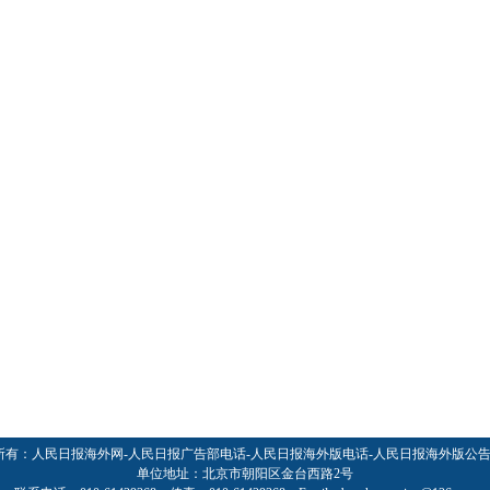
所有：人民日报海外网-人民日报广告部电话-人民日报海外版电话-人民日报海外版公
单位地址：北京市朝阳区金台西路2号