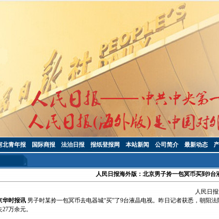
河北青年报
国际商报
法治日报
报纸登报网
本站新闻
公司简介
最新动态
人民日报海外版：北京男子拎一包冥币买到9台
人民日报
京华时报讯
男子时某拎一包冥币去电器城“买”了9台液晶电视。昨日记者获悉，朝阳法
失27万余元。