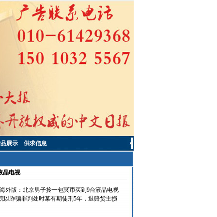
产品展示
供求信息
液晶电视
海外版：北京男子拎一包冥币买到9台液晶电视
院以诈骗罪判处时某有期徒刑5年，退赔货主损